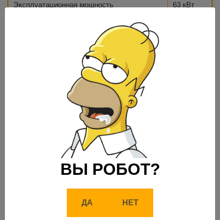
Эксплуатационная мощность
63 кВт
Эксплуатационная масса
7370 кг
3
Максимальный объем ковша для копания
0,3 м
Ширина ковша для копания
60 см
Максимальная глубина копания
4,24 м
Максимальный объем ковша для погрузки
3
1 м
(фронтальный)
Ширина ковша для погрузки
2,23 м
ВЫ РОБОТ?
Максимальная скорость
37 км/ч
ДА
НЕТ
Объем бака
143 л