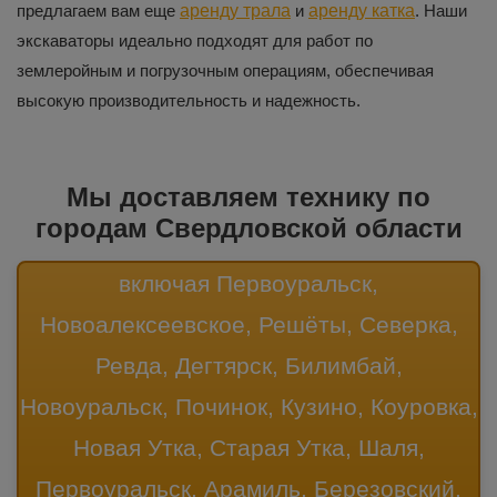
предлагаем вам еще
аренду трала
и
аренду катка
. Наши
экскаваторы идеально подходят для работ по
землеройным и погрузочным операциям, обеспечивая
высокую производительность и надежность.
Мы доставляем технику по
городам Свердловской области
включая Первоуральск,
Новоалексеевское, Решёты, Северка,
Ревда, Дегтярск, Билимбай,
Новоуральск, Починок, Кузино, Коуровка,
Новая Утка, Старая Утка, Шаля,
Первоуральск, Арамиль, Березовский,